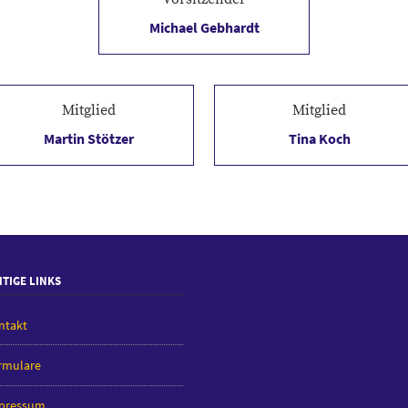
Michael Gebhardt
Arwit Piehler Jugendcup
Abendstr. 14
D-37327 Leinefelde
Tel.Mobil 0176 44688117
Nürnberger Burg-Pokal der Thür
Tel. 03605 510507
gebhardtmichael@web.de
Mitglied
Mitglied
Partner-Pferd-Junior-Cup
Martin Stötzer
Tina Koch
Partner-Pferd-Cup
Junior-Future-Tour
TIGE LINKS
ntakt
rmulare
pressum