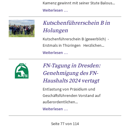
Kamenz gewinnt mit seiner Stute Balous...
Settendorf
Glückwunsch
Weiterlesen …
an
Kutschenführerschein B in
Marvin
Jüngel
Holungen
nach
Kutschenführerschein B (gewerblich) -
Sachsen
Erstmals in Thüringen Herzlichen...
zum
Kutschenführerschein
Weiterlesen …
zweiten
B
Derbysieg
FN-Tagung in Dresden:
in
Holungen
Genehmigung des FN-
Haushalts 2024 vertagt
Entlastung von Präsidium und
Geschäftsführenden Vorstand auf
außerordentlichen...
FN-
Weiterlesen …
Tagung
in
Seite 77 von 114
Dresden: