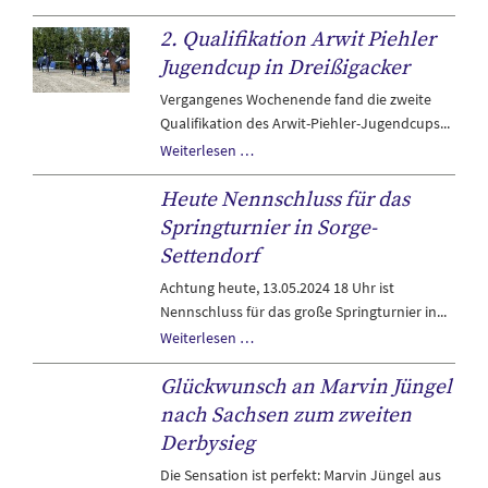
schon
2. Qualifikation Arwit Piehler
fortgeschrieben?
Jugendcup in Dreißigacker
Vergangenes Wochenende fand die zweite
Qualifikation des Arwit-Piehler-Jugendcups...
2.
Weiterlesen …
Qualifikation
Heute Nennschluss für das
Arwit
Piehler
Springturnier in Sorge-
Jugendcup
Settendorf
in
Achtung heute, 13.05.2024 18 Uhr ist
Dreißigacker
Nennschluss für das große Springturnier in...
Heute
Weiterlesen …
Nennschluss
Glückwunsch an Marvin Jüngel
für
das
nach Sachsen zum zweiten
Springturnier
Derbysieg
in
Die Sensation ist perfekt: Marvin Jüngel aus
Sorge-