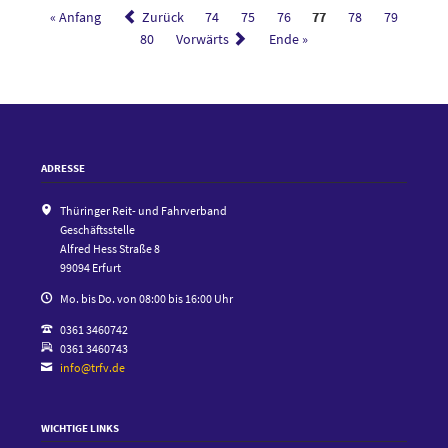
Genehmigung
« Anfang
Zurück
74
75
76
77
78
79
des
80
Vorwärts
Ende »
FN-
Haushalts
2024
vertagt
ADRESSE
Thüringer Reit- und Fahrverband
Geschäftsstelle
Alfred Hess Straße 8
99094 Erfurt
Mo. bis Do. von 08:00 bis 16:00 Uhr
0361 3460742
0361 3460743
info@trfv.de
WICHTIGE LINKS