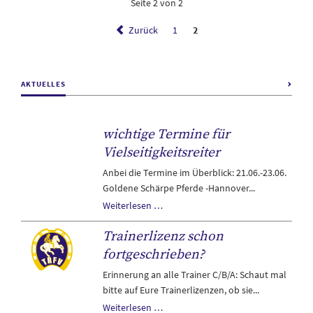
Seite 2 von 2
Zurück
1
2
AKTUELLES
wichtige Termine für
Vielseitigkeitsreiter
Anbei die Termine im Überblick: 21.06.-23.06.
Goldene Schärpe Pferde -Hannover...
wichtige
Weiterlesen …
Termine
Trainerlizenz schon
für
Vielseitigkeitsreiter
fortgeschrieben?
Erinnerung an alle Trainer C/B/A: Schaut mal
bitte auf Eure Trainerlizenzen, ob sie...
Trainerlizenz
Weiterlesen …