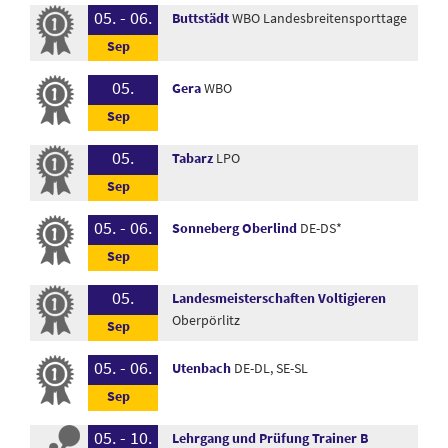
05. - 06.
Buttstädt
WBO Landesbreitensporttage
05.
Gera
WBO
05.
Tabarz
LPO
05. - 06.
Sonneberg Oberlind
DE-DS*
05.
Landesmeisterschaften Voltigieren
Oberpörlitz
05. - 06.
Utenbach
DE-DL, SE-SL
05. - 10.
Lehrgang und Prüfung Trainer B