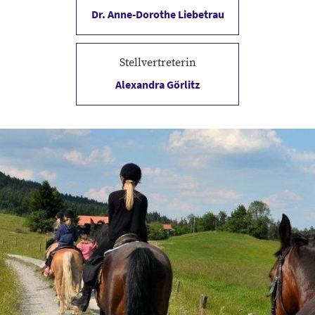
Dr. Anne-Dorothe Liebetrau
Arwit Piehler Jugendcup
Am Holzberg 14
D-99444 Blankenhain
036454/51830
Stellvertreterin
0172/3631830
Nürnberger Burg-Pokal der Thür
aliebetrau@gestuet-liebetrau.de
Alexandra Görlitz
Partner-Pferd-Junior-Cup
Illebener Anger 58
D-99947 Bad Langensalza OT Illeben
0162/4850975
Partner-Pferd-Cup
alex.goerlitz@googlemail.com
Junior-Future-Tour