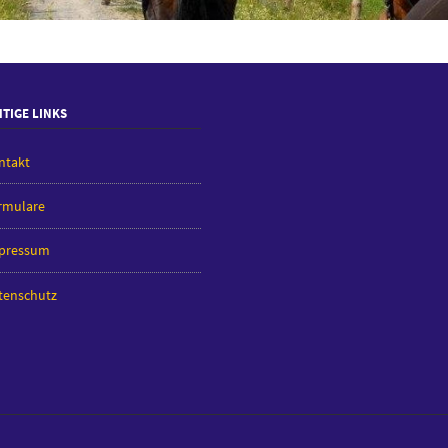
TIGE LINKS
ntakt
rmulare
pressum
tenschutz