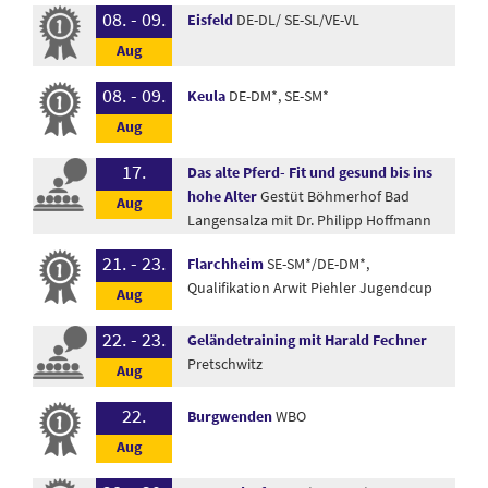
08. - 09.
Eisfeld
DE-DL/ SE-SL/VE-VL
08. - 09.
Keula
DE-DM*, SE-SM*
17.
Das alte Pferd- Fit und gesund bis ins
hohe Alter
Gestüt Böhmerhof Bad
Langensalza mit Dr. Philipp Hoffmann
21. - 23.
Flarchheim
SE-SM*/DE-DM*,
Qualifikation Arwit Piehler Jugendcup
22. - 23.
Geländetraining mit Harald Fechner
Pretschwitz
22.
Burgwenden
WBO