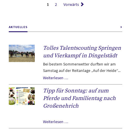
1
2
Vorwärts
AKTUELLES
Tolles Talentscouting Springen
und Vierkampf in Dingelstädt
Bei bestem Sommerwetter durften wir am
Samstag auf der Reitanlage „Auf der Heide“...
Tolles
Weiterlesen …
Talentscouting
Tipp für Sonntag: auf zum
Springen
und
Pferde und Familientag nach
Vierkampf
Großenehrich
in
Dingelstädt
Tipp
Weiterlesen …
für