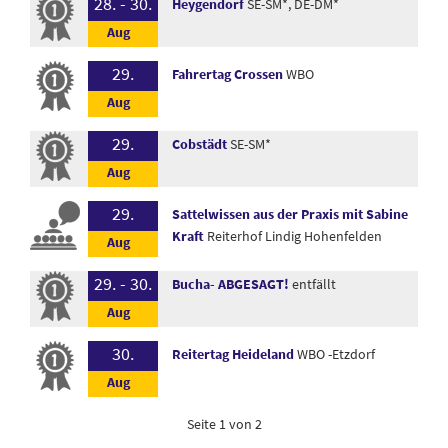
28. - 30.
Heygendorf
SE-SM*, DE-DM*
29.
Fahrertag Crossen
WBO
29.
Cobstädt
SE-SM*
29.
Sattelwissen aus der Praxis mit Sabine
Kraft
Reiterhof Lindig Hohenfelden
29. - 30.
Bucha- ABGESAGT!
entfällt
30.
Reitertag Heideland
WBO -Etzdorf
Seite 1 von 2