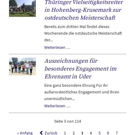
Thüringer Vielseitigkeitsreiter
lohnt
sich,
in Hohenberg-Krusemark zur
jetzt
ostdeutschen Meisterschaft
mitmachen!
Bereits zum dritten Mal findet dieses
Wochenende die ostdeutsche Meisterschaft
der...
Thüringer
Weiterlesen …
Vielseitigkeitsreiter
Auszeichnungen für
in
Hohenberg-
besonderes Engagement im
Krusemark
Ehrenamt in Uder
zur
Eine ganz besondere Ehrung Für ihr
ostdeutschen
außerordentliches Engagement und ihren
Meisterschaft
unermüdlichen...
Auszeichnungen
Weiterlesen …
für
besonderes
Seite 3 von 114
Engagement
im
« Anfang
Zurück
1
2
3
4
5
6
7