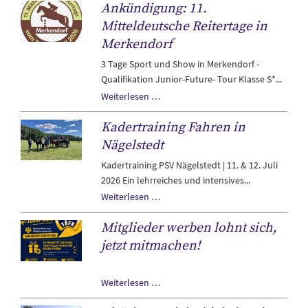
Ankündigung: 11.
Sonntag:
auf
Mitteldeutsche Reitertage in
zum
Merkendorf
Pferde
3 Tage Sport und Show in Merkendorf -
und
Qualifikation Junior-Future- Tour Klasse S*...
Familientag
Ankündigung:
Weiterlesen …
nach
11.
Großenehrich
Kadertraining Fahren in
Mitteldeutsche
Reitertage
Nägelstedt
in
Kadertraining PSV Nägelstedt | 11. & 12. Juli
Merkendorf
2026 Ein lehrreiches und intensives...
Kadertraining
Weiterlesen …
Fahren
Mitglieder werben lohnt sich,
in
Nägelstedt
jetzt mitmachen!
Mitglieder
Weiterlesen …
werben