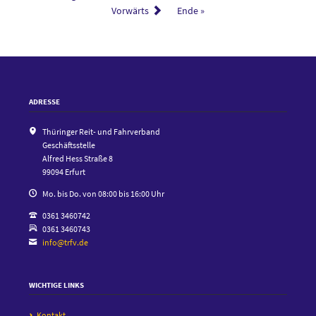
Ehrenamt
Vorwärts
Ende »
in
Uder
ADRESSE
Thüringer Reit- und Fahrverband
Geschäftsstelle
Alfred Hess Straße 8
99094 Erfurt
Mo. bis Do. von 08:00 bis 16:00 Uhr
0361 3460742
0361 3460743
info@trfv.de
WICHTIGE LINKS
Kontakt