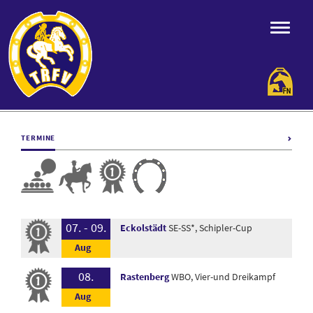
TERMINE
07. - 09.
Eckolstädt
SE-SS*, Schipler-Cup
08.
Rastenberg
WBO, Vier-und Dreikampf